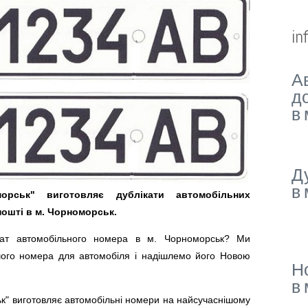
in
А
д
в
Д
в
морськ" виготовляє дублікати автомобільних
пошті в м. Чорноморськ.
ікат автомобільного номера в м. Чорноморськ? Ми
шого номера для автомобіля і надішлемо його Новою
Н
в
" виготовляє автомобільні номери на найсучаснішому