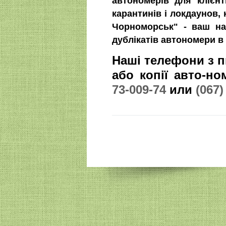
автономерів для клієн
карантинів і локдаунов,
Чорноморськ" - ваш на
дублікатів автономери в
Наші телефони з п
або копії авто-н
73-009-74
или
(067)