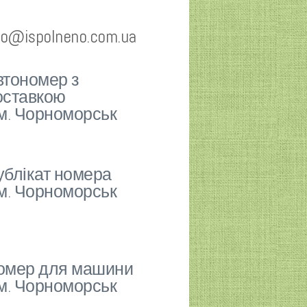
fo@ispolneno.com.ua
втономер з
оставкою
 м. Чорноморськ
ублікат номера
 м. Чорноморськ
омер для машини
 м. Чорноморськ