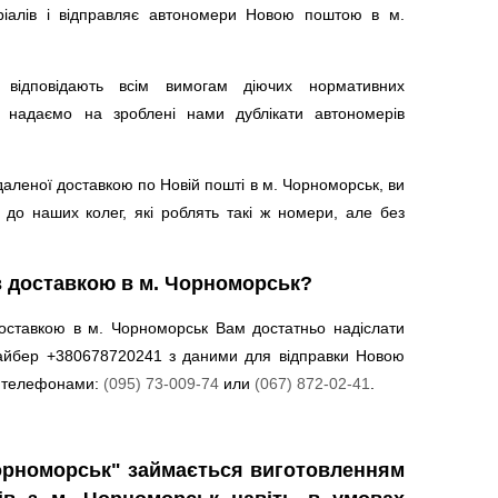
ріалів і відправляє автономери Новою поштою в м.
 відповідають всім вимогам діючих нормативних
Ми надаємо на зроблені нами дублікати автономерів
аленої доставкою по Новій пошті в м. Чорноморськ, ви
 до наших колег, які роблять такі ж номери, але без
з доставкою в м. Чорноморськ?
оставкою в м. Чорноморськ Вам достатньо надіслати
айбер +380678720241 з даними для відправки Новою
а телефонами:
(095) 73-009-74
или
(067) 872-02-41
.
орноморськ" займається виготовленням