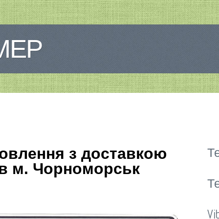
МЕР
овлення з доставкою
Те
 в м. Чорноморськ
Те
Vi