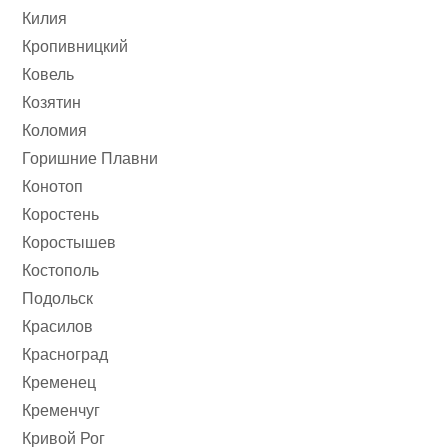
Килия
Кропивницкий
Ковель
Козятин
Коломия
Горишние Плавни
Конотоп
Коростень
Коростышев
Костополь
Подольск
Красилов
Красноград
Кременец
Кременчуг
Кривой Рог