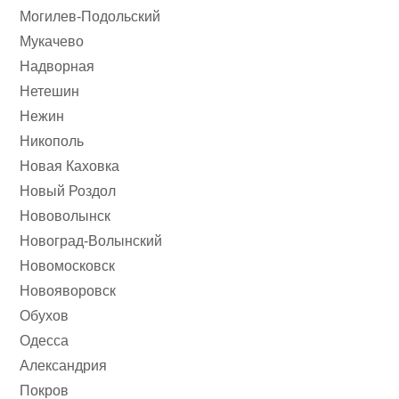
Могилев-Подольский
Мукачево
Надворная
Нетешин
Нежин
Никополь
Новая Каховка
Новый Роздол
Нововолынск
Новоград-Волынский
Новомосковск
Новояворовск
Обухов
Одесса
Александрия
Покров