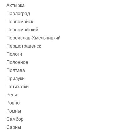
Ахтырка
Павлоград
Первомайск
Первомайский
Переяслав-Хмельницкий
Першотравенск
Пологи
Полонное
Полтава
Прилуки
Пятихатки
Рени
Ровно
Ромны
Самбор
Сарны