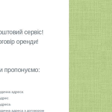
оштовий сервіс!
говір оренди!
и пропонуємо:
дична адреса
адрес
адреса
дична адреса з договором