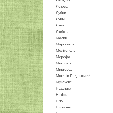
Лебедин
Лозова
Лубни
Луцьк
Львів
Люботин
Малин
Марганець
Мелітополь
Мерефа
Миколаїв
Миргород
Могилів-Подільський
Мукачеве
Надвірна
Нетішин
Ніжин
Нікополь