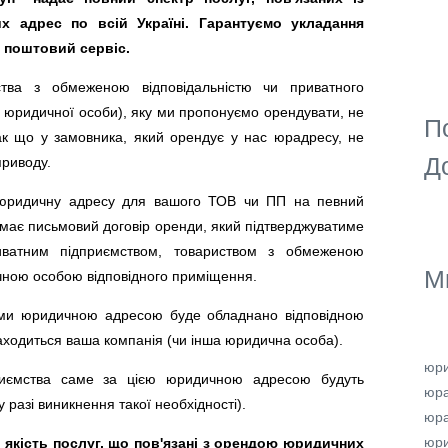
 адрес по всій Україні. Гарантуємо укладання
 поштовий сервіс.
тва з обмеженою відповідальністю чи приватного
ї юридичної особи), яку ми пропонуємо орендувати, не
П
ак що у замовника, який орендує у нас юрадресу, не
До
приводу.
 юридичну адресу для вашого ТОВ чи ПП на певний
має письмовий договір оренди, який підтверджуватиме
ватним підприємством, товариством з обмеженою
М
чною особою відповідного приміщення.
ми юридичною адресою буде обладнано відповідною
аходиться ваша компанія (чи інша юридична особа).
юри
риємства саме за цією юридичною адресою будуть
юр
у разі виникнення такої необхідності).
юр
юри
 якість послуг, що пов'язані з орендою юридичних