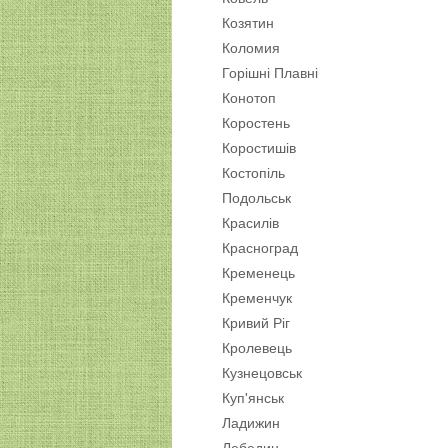
Козятин
Коломия
Горішні Плавні
Конотоп
Коростень
Коростишів
Костопіль
Подольськ
Красилів
Красноград
Кременець
Кременчук
Кривий Ріг
Кролевець
Кузнецовськ
Куп'янськ
Ладижин