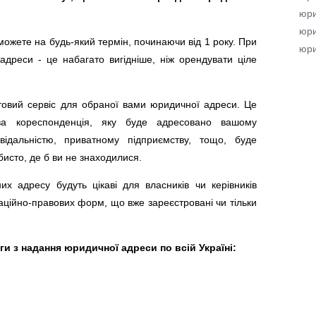
юри
юри
ожете на будь-який термін, починаючи від 1 року. При
юри
дреси - це набагато вигідніше, ніж орендувати ціле
овий сервіс для обраної вами юридичної адреси. Це
ва кореспонденція, яку буде адресовано вашому
ідальністю, приватному підприємству, тощо, буде
исто, де б ви не знаходилися.
х адресу будуть цікаві для власників чи керівників
аційно-правових форм, що вже зареєстровані чи тільки
и з надання юридичної адреси по всій Україні: