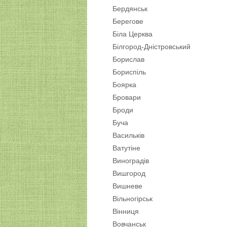
Бердянськ
Берегове
Біла Церква
Білгород-Дністровський
Борислав
Бориспіль
Боярка
Бровари
Броди
Буча
Васильків
Ватутіне
Виноградів
Вишгород
Вишневе
Вільногірськ
Вінниця
Вовчанськ