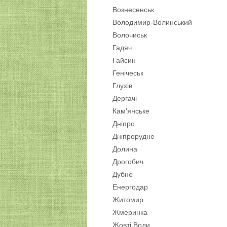
Вознесенськ
Володимир-Волинський
Волочиськ
Гадяч
Гайсин
Генічеськ
Глухів
Дергачі
Кам'янське
Дніпро
Дніпрорудне
Долина
Дрогобич
Дубно
Енергодар
Житомир
Жмеринка
Жовті Води