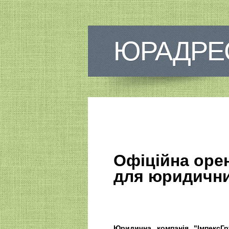
ЮРАДРЕ
Офіційна оре
для юридични
Юридична компанія "ІмпексГр