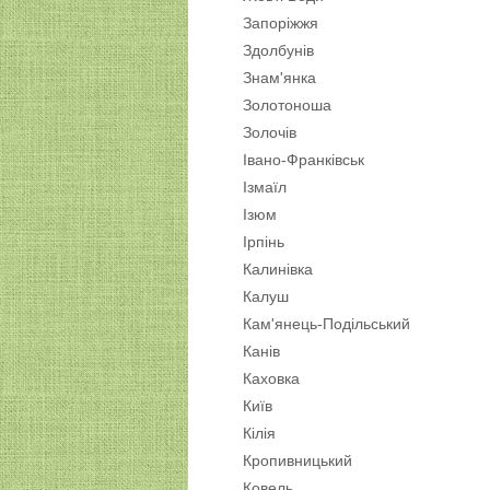
Запоріжжя
Здолбунів
Знам'янка
Золотоноша
Золочів
Івано-Франківськ
Ізмаїл
Ізюм
Ірпінь
Калинівка
Калуш
Кам'янець-Подільський
Канів
Каховка
Київ
Кілія
Кропивницький
Ковель