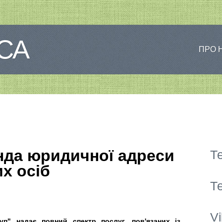
СА
ПРО 
нда юридичної адреси
Те
х осіб
Те
V
уп" надає повний спектр послуг, пов'язаних із