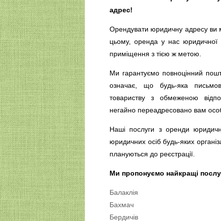
адрес!
Орендувати юридичну адресу ви м
цьому, оренда у нас юридичної а
приміщення з тією ж метою.
Ми гарантуємо повноцінний пошт
означає, що будь-яка письмо
товариству з обмеженою відпов
негайно переадресовано вам особ
Наші послуги з оренди юридични
юридичних осіб будь-яких організ
плануються до реєстрації.
Ми пропонуємо найкращі послуг
Балаклія
Бахмач
Бердичів