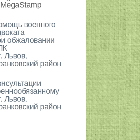
MegaStamp
омощь военного
двоката
ри обжаловании
ЛК
г. Львов,
ранковский район
онсультации
оеннообязанному
г. Львов,
ранковский район