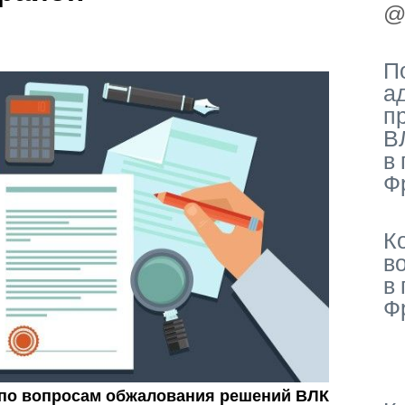
@
П
а
п
В
в 
Ф
К
в
в 
Ф
 по вопросам обжалования решений ВЛК