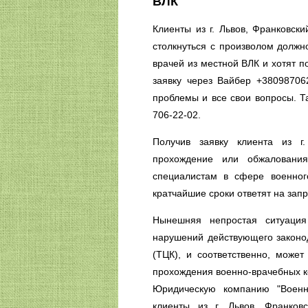
ВЛК
Клиенты из г. Львов, Франковски
столкнуться с произволом должн
врачей из местной ВЛК и хотят п
заявку через Вайбер +3809870
проблемы и все свои вопросы. Т
706-22-02.
Получив заявку клиента из г
прохождение или обжалован
специалистам в сфере военного
кратчайшие сроки ответят на запр
Нынешняя непростая ситуация
нарушений действующего законо
(ТЦК), и соответственно, може
прохождения военно-врачебных ко
Юридическую компанию "Военн
клиенты из г. Львов, Франко