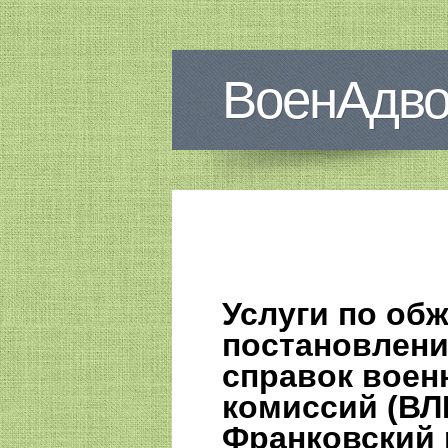
ВоенАдво
Услуги по об
постановлени
справок воен
комиссий (ВЛК
Франковский 