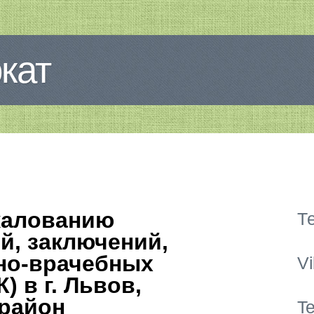
кат
жалованию
Те
й, заключений,
но-врачебных
V
) в г. Львов,
район
Te