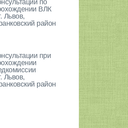
онсультации по
рохождении ВЛК
г. Львов,
ранковский район
онсультации при
рохождении
едкомиссии
г. Львов,
ранковский район