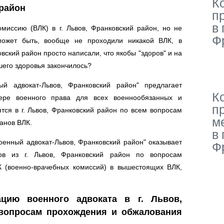
К
 район
п
в 
миссию (ВЛК) в г. Львов, Франковский район, но не
Ф
ожет быть, вообще не проходили никакой ВЛК, в
овский район просто написали, что якобы "здоров" и на
шего здоровья закончилось?
й адвокат-Львов, Франковский район" предлагает
К
фере военного права для всех военнообязанных и
п
тся в г. Львов, Франковский район по всем вопросам
м
анов ВЛК.
в 
енный адвокат-Львов, Франковский район" оказывает
Ф
в из г. Львов, Франковский район по вопросам
 (военно-врачебных комиссий) в вышестоящих ВЛК,
ацию военного адвоката в г. Львов,
вопросам прохождения и обжалования