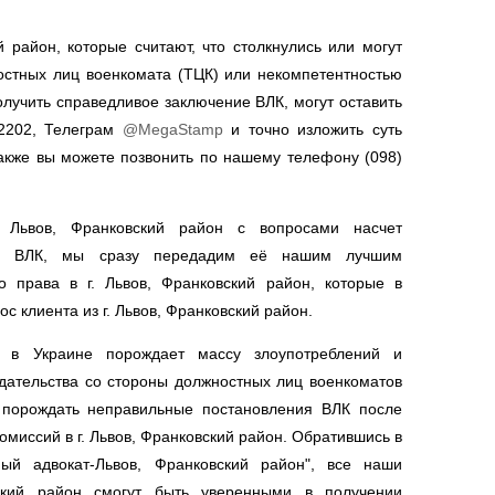
й район, которые считают, что столкнулись или могут
остных лиц военкомата (ТЦК) или некомпетентностью
олучить справедливое заключение ВЛК, могут оставить
62202, Телеграм
@MegaStamp
и точно изложить суть
акже вы можете позвонить по нашему телефону (098)
. Львов, Франковский район с вопросами насчет
ия ВЛК, мы сразу передадим её нашим лучшим
 права в г. Львов, Франковский район, которые в
ос клиента из г. Львов, Франковский район.
 в Украине порождает массу злоупотреблений и
дательства со стороны должностных лиц военкоматов
т порождать неправильные постановления ВЛК после
миссий в г. Львов, Франковский район. Обратившись в
ый адвокат-Львов, Франковский район", все наши
вский район смогут быть уверенными в получении