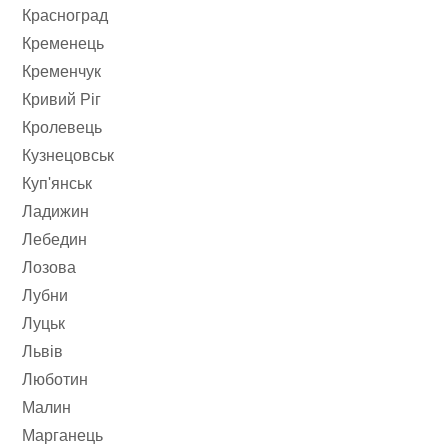
Красноград
Кременець
Кременчук
Кривий Ріг
Кролевець
Кузнецовськ
Куп'янськ
Ладижин
Лебедин
Лозова
Лубни
Луцьк
Львів
Люботин
Малин
Марганець