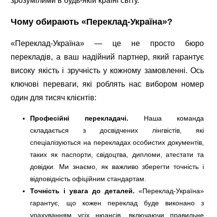
зрозумілими в будь-якій країні світу.
Чому обирають «Переклад-Україна»?
«Переклад-Україна» — це не просто бюро
перекладів, а ваш надійний партнер, який гарантує
високу якість і зручність у кожному замовленні. Ось
ключові переваги, які роблять нас вибором номер
один для тисяч клієнтів:
Професійні перекладачі.
Наша команда
складається з досвідчених лінгвістів, які
спеціалізуються на перекладах особистих документів,
таких як паспорти, свідоцтва, дипломи, атестати та
довідки. Ми знаємо, як важливо зберегти точність і
відповідність офіційним стандартам.
Точність і увага до деталей.
«Переклад-Україна»
гарантує, що кожен переклад буде виконано з
урахуванням усіх нюансів, включаючи правильне