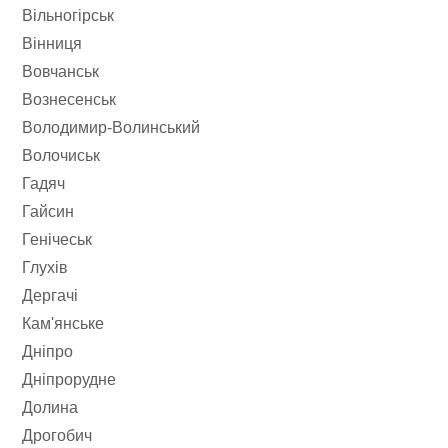
Вільногірськ
Вінниця
Вовчанськ
Вознесенськ
Володимир-Волинський
Волочиськ
Гадяч
Гайсин
Генічеськ
Глухів
Дергачі
Кам'янське
Дніпро
Дніпрорудне
Долина
Дрогобич