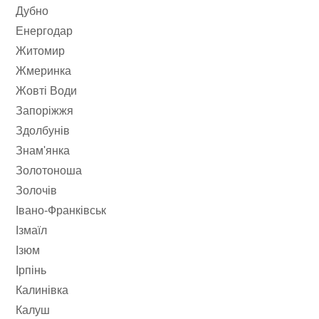
Дубно
Енергодар
Житомир
Жмеринка
Жовті Води
Запоріжжя
Здолбунів
Знам'янка
Золотоноша
Золочів
Івано-Франківськ
Ізмаїл
Ізюм
Ірпінь
Калинівка
Калуш