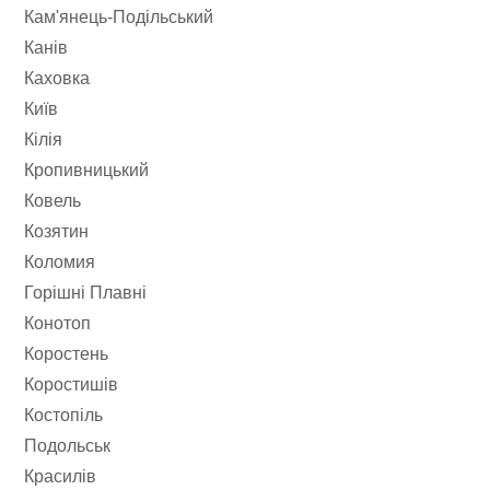
Кам'янець-Подільський
Канів
Каховка
Київ
Кілія
Кропивницький
Ковель
Козятин
Коломия
Горішні Плавні
Конотоп
Коростень
Коростишів
Костопіль
Подольськ
Красилів