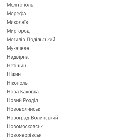
Мелітополь
Мерефа
Миколаїв
Миргород
Могилів-Подільський
Мукачеве
Надвірна
Нетішин
Ніжин
Нікополь
Нова Каховка
Новий Розділ
Нововолинськ
Новоград-Волинський
Новомосковськ
Новояворівськ