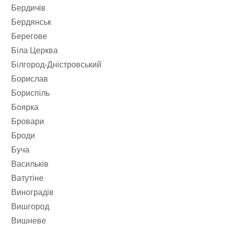
Бердичів
Бердянськ
Берегове
Біла Церква
Білгород-Дністровський
Борислав
Бориспіль
Боярка
Бровари
Броди
Буча
Васильків
Ватутіне
Виноградів
Вишгород
Вишневе