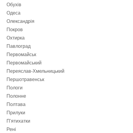
Обухів
Одеса
Олександрія
Покров
Охтирка
Павлоград
Первомайськ
Первомайський
Переяслав-Хмельницький
Першотравенськ
Пологи
Полонне
Полтава
Прилуки
П'ятихатки
Рені